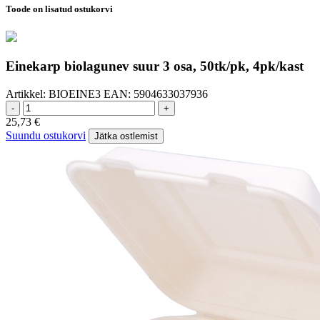
Toode on lisatud ostukorvi
Einekarp biolagunev suur 3 osa, 50tk/pk, 4pk/kast
Artikkel:
BIOEINE3
EAN:
5904633037936
-
+
25,73
€
Suundu ostukorvi
Jätka ostlemist