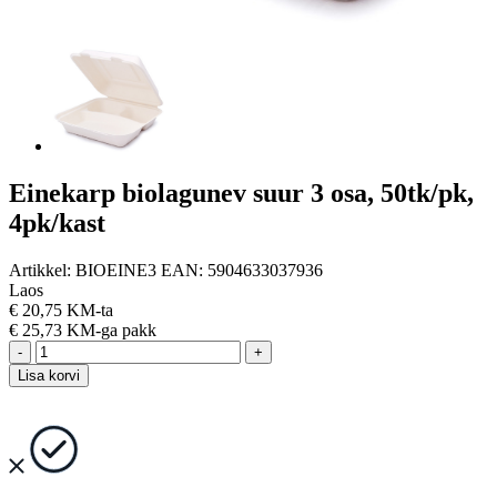
Einekarp biolagunev suur 3 osa, 50tk/pk,
4pk/kast
Artikkel:
BIOEINE3
EAN:
5904633037936
Laos
€
20,75 KM-ta
€
25,73 KM-ga
pakk
-
+
Lisa korvi