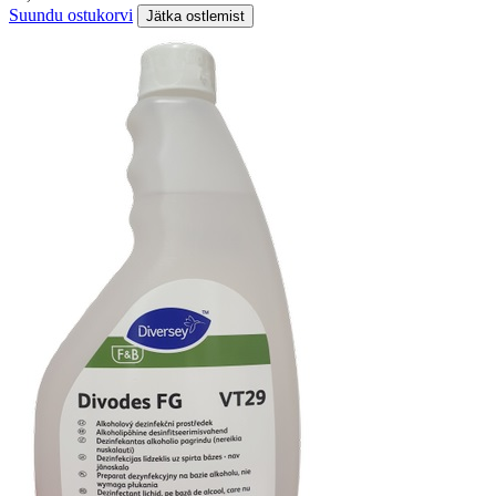
Suundu ostukorvi
Jätka ostlemist