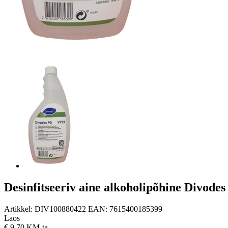
Desinfitseeriv aine alkoholipõhine Divodes
Artikkel:
DIV100880422
EAN:
7615400185399
Laos
€
9,70 KM-ta