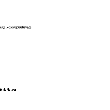
etega kokkupuutuvate
6tk/kast