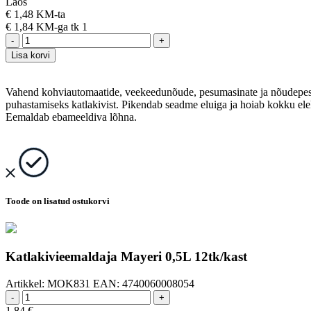
Laos
€
1,48 KM-ta
€
1,84 KM-ga
tk 1
-
+
Lisa korvi
Vahend kohviautomaatide, veekeedunõude, pesumasinate ja nõudepe
puhastamiseks katlakivist. Pikendab seadme eluiga ja hoiab kokku elek
Eemaldab ebameeldiva lõhna.
Toode on lisatud ostukorvi
Katlakivieemaldaja Mayeri 0,5L 12tk/kast
Artikkel:
MOK831
EAN:
4740060008054
-
+
1,84
€