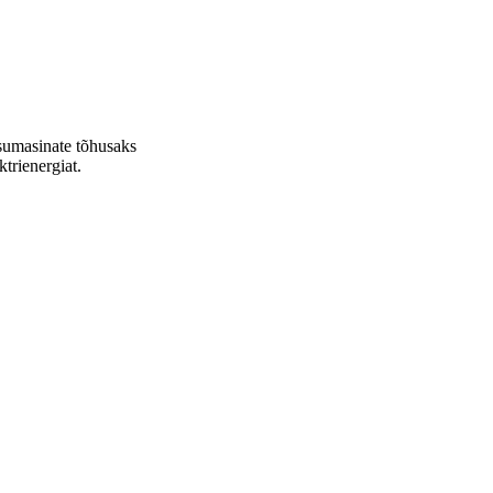
sumasinate tõhusaks
trienergiat.