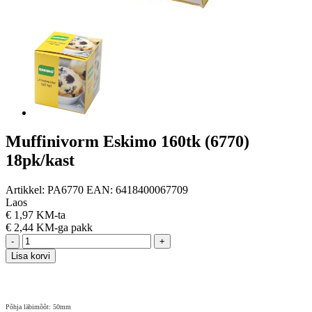
Muffinivorm Eskimo 160tk (6770)
18pk/kast
Artikkel:
PA6770
EAN:
6418400067709
Laos
€
1,97 KM-ta
€
2,44 KM-ga
pakk
-
+
Lisa korvi
Põhja läbimõõt: 50mm