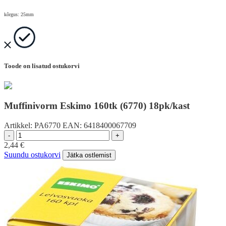
kõrgus: 25mm
Toode on lisatud ostukorvi
Muffinivorm Eskimo 160tk (6770) 18pk/kast
Artikkel:
PA6770
EAN:
6418400067709
-
+
2,44
€
Suundu ostukorvi
Jätka ostlemist