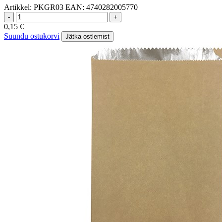
Artikkel:
PKGR03
EAN:
4740282005770
-
+
0,15
€
Suundu ostukorvi
Jätka ostlemist