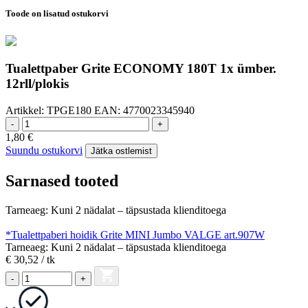
Toode on lisatud ostukorvi
Tualettpaber Grite ECONOMY 180T 1x ümber.
12rll/plokis
Artikkel:
TPGE180
EAN:
4770023345940
-
+
1,80
€
Suundu ostukorvi
Jätka ostlemist
Sarnased tooted
Tarneaeg: Kuni 2 nädalat – täpsustada klienditoega
*Tualettpaberi hoidik Grite MINI Jumbo VALGE art.907W
Tarneaeg: Kuni 2 nädalat – täpsustada klienditoega
€ 30,52
/ tk
-
+