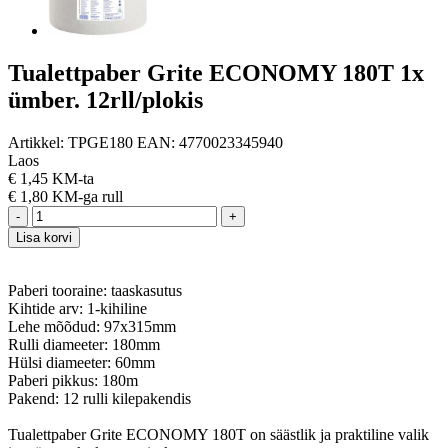
Tualettpaber Grite ECONOMY 180T 1x
ümber. 12rll/plokis
Artikkel:
TPGE180
EAN:
4770023345940
Laos
€
1,45 KM-ta
€
1,80 KM-ga
rull
-
+
Lisa korvi
Paberi tooraine: taaskasutus
Kihtide arv: 1-kihiline
Lehe mõõdud: 97x315mm
Rulli diameeter: 180mm
Hülsi diameeter: 60mm
Paberi pikkus: 180m
Pakend: 12 rulli kilepakendis
Tualettpaber Grite ECONOMY 180T on säästlik ja praktiline valik