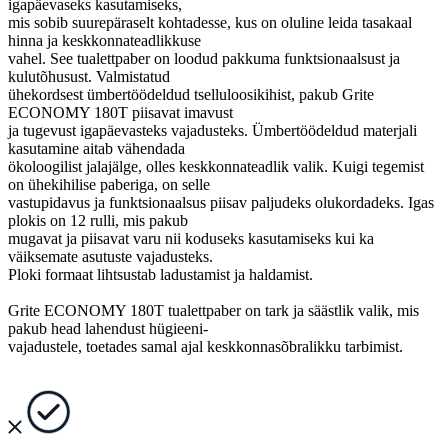
igapäevaseks kasutamiseks,
mis sobib suurepäraselt kohtadesse, kus on oluline leida tasakaal
hinna ja keskkonnateadlikkuse
vahel. See tualettpaber on loodud pakkuma funktsionaalsust ja
kulutõhusust. Valmistatud
ühekordsest ümbertöödeldud tselluloosikihist, pakub Grite
ECONOMY 180T piisavat imavust
ja tugevust igapäevasteks vajadusteks. Ümbertöödeldud materjali
kasutamine aitab vähendada
ökoloogilist jalajälge, olles keskkonnateadlik valik. Kuigi tegemist
on ühekihilise paberiga, on selle
vastupidavus ja funktsionaalsus piisav paljudeks olukordadeks. Igas
plokis on 12 rulli, mis pakub
mugavat ja piisavat varu nii koduseks kasutamiseks kui ka
väiksemate asutuste vajadusteks.
Ploki formaat lihtsustab ladustamist ja haldamist.
Grite ECONOMY 180T tualettpaber on tark ja säästlik valik, mis
pakub head lahendust hügieeni-
vajadustele, toetades samal ajal keskkonnasõbralikku tarbimist.